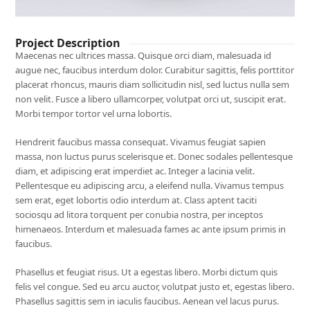
Project Description
Maecenas nec ultrices massa. Quisque orci diam, malesuada id
augue nec, faucibus interdum dolor. Curabitur sagittis, felis porttitor
placerat rhoncus, mauris diam sollicitudin nisl, sed luctus nulla sem
non velit. Fusce a libero ullamcorper, volutpat orci ut, suscipit erat.
Morbi tempor tortor vel urna lobortis.
Hendrerit faucibus massa consequat. Vivamus feugiat sapien
massa, non luctus purus scelerisque et. Donec sodales pellentesque
diam, et adipiscing erat imperdiet ac. Integer a lacinia velit.
Pellentesque eu adipiscing arcu, a eleifend nulla. Vivamus tempus
sem erat, eget lobortis odio interdum at. Class aptent taciti
sociosqu ad litora torquent per conubia nostra, per inceptos
himenaeos. Interdum et malesuada fames ac ante ipsum primis in
faucibus.
Phasellus et feugiat risus. Ut a egestas libero. Morbi dictum quis
felis vel congue. Sed eu arcu auctor, volutpat justo et, egestas libero.
Phasellus sagittis sem in iaculis faucibus. Aenean vel lacus purus.