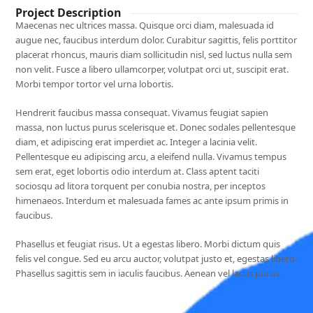
Project Description
Maecenas nec ultrices massa. Quisque orci diam, malesuada id
augue nec, faucibus interdum dolor. Curabitur sagittis, felis porttitor
placerat rhoncus, mauris diam sollicitudin nisl, sed luctus nulla sem
non velit. Fusce a libero ullamcorper, volutpat orci ut, suscipit erat.
Morbi tempor tortor vel urna lobortis.
Hendrerit faucibus massa consequat. Vivamus feugiat sapien
massa, non luctus purus scelerisque et. Donec sodales pellentesque
diam, et adipiscing erat imperdiet ac. Integer a lacinia velit.
Pellentesque eu adipiscing arcu, a eleifend nulla. Vivamus tempus
sem erat, eget lobortis odio interdum at. Class aptent taciti
sociosqu ad litora torquent per conubia nostra, per inceptos
himenaeos. Interdum et malesuada fames ac ante ipsum primis in
faucibus.
Phasellus et feugiat risus. Ut a egestas libero. Morbi dictum quis
felis vel congue. Sed eu arcu auctor, volutpat justo et, egestas libero.
Phasellus sagittis sem in iaculis faucibus. Aenean vel lacus purus.