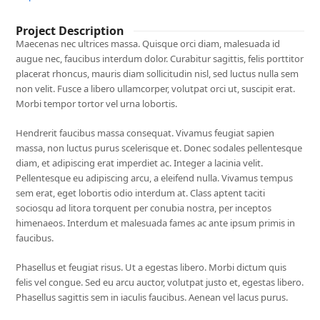
Project Description
Maecenas nec ultrices massa. Quisque orci diam, malesuada id
augue nec, faucibus interdum dolor. Curabitur sagittis, felis porttitor
placerat rhoncus, mauris diam sollicitudin nisl, sed luctus nulla sem
non velit. Fusce a libero ullamcorper, volutpat orci ut, suscipit erat.
Morbi tempor tortor vel urna lobortis.
Hendrerit faucibus massa consequat. Vivamus feugiat sapien
massa, non luctus purus scelerisque et. Donec sodales pellentesque
diam, et adipiscing erat imperdiet ac. Integer a lacinia velit.
Pellentesque eu adipiscing arcu, a eleifend nulla. Vivamus tempus
sem erat, eget lobortis odio interdum at. Class aptent taciti
sociosqu ad litora torquent per conubia nostra, per inceptos
himenaeos. Interdum et malesuada fames ac ante ipsum primis in
faucibus.
Phasellus et feugiat risus. Ut a egestas libero. Morbi dictum quis
felis vel congue. Sed eu arcu auctor, volutpat justo et, egestas libero.
Phasellus sagittis sem in iaculis faucibus. Aenean vel lacus purus.