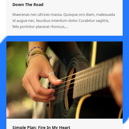
Down The Road
Maecenas nec ultrices massa. Quisque orci diam, malesuada
id augue nec, faucibus interdum dolor. Curabitur sagittis,
felis porttitor placerat rhoncus,…
Simple Plan: Fire In My Heart