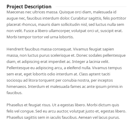
Project Description
Maecenas nec ultrices massa. Quisque orci diam, malesuada id
augue nec, faucibus interdum dolor. Curabitur sagittis, felis porttitor
placerat rhoncus, mauris diam sollicitudin nisl, sed luctus nulla sem
non velit. Fusce a libero ullamcorper, volutpat orci ut, suscipit erat.
Morbi tempor tortor vel urna lobortis.
Hendrerit faucibus massa consequat. Vivamus feugiat sapien
massa, non luctus purus scelerisque et. Donec sodales pellentesque
diam, et adipiscing erat imperdiet ac. Integer a lacinia velit.
Pellentesque eu adipiscing arcu, a eleifend nulla. Vivamus tempus
sem erat, eget lobortis odio interdum at. Class aptent taciti
sociosqu ad litora torquent per conubia nostra, per inceptos
himenaeos. Interdum et malesuada fames ac ante ipsum primis in
faucibus.
Phasellus et feugiat risus. Ut a egestas libero. Morbi dictum quis
felis vel congue. Sed eu arcu auctor, volutpat justo et, egestas libero.
Phasellus sagittis sem in iaculis faucibus. Aenean vel lacus purus.