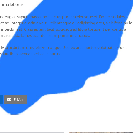
 urna lobortis.
 feugiat sapien massa, non luctus purus scelerisque et. Donec sodales
 ac. Integer a lacinia velit. Pellentesque eu adipiscing arcu, a eleifend nulla.
interdum at. Class aptent taciti sociosqu ad litora torquent per conubia
 malesuada fames ac ante ipsum primis in faucibus.
. Morbi dictum quis felis vel congue. Sed eu arcu auctor, volutpat justo et,
lis faucibus. Aenean vel lacus purus.
E-Mail