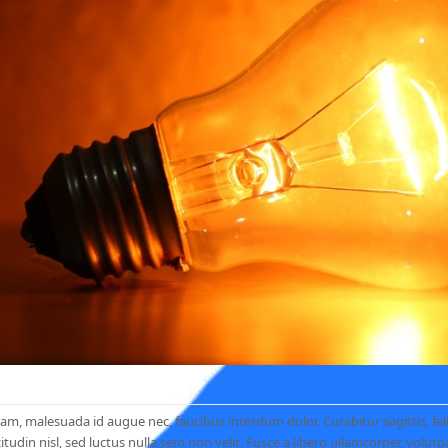
m, malesuada id augue nec, faucibus interdum dolor. Curabitur sagittis, fel
itudin nisl, sed luctus nulla sem non velit. Fusce a libero ullamcorper, volutp